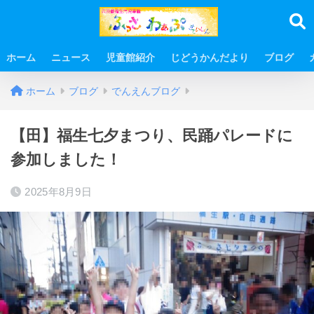
ホーム
ニュース
児童館紹介
じどうかんだより
ブログ
ホーム
ブログ
でんえんブログ
【田】福生七夕まつり、民踊パレードに
参加しました！
2025年8月9日