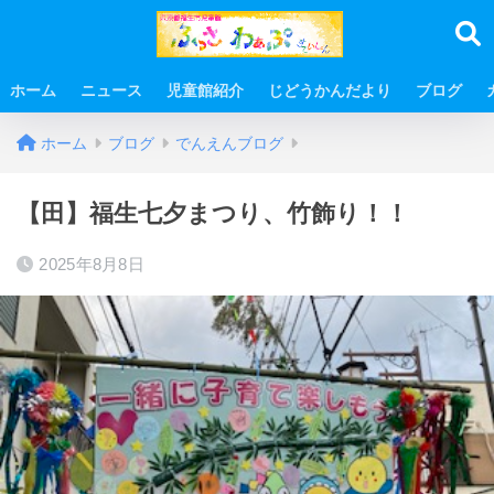
ホーム
ニュース
児童館紹介
じどうかんだより
ブログ
ホーム
ブログ
でんえんブログ
【田】福生七夕まつり、竹飾り！！
2025年8月8日