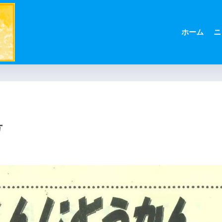
ホーム
ニ
号