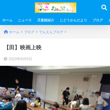
ホーム
ニュース
児童館紹介
じどうかんだより
ブログ
ホーム
ブログ
でんえんブログ
【田】映画上映
2023年8月8日