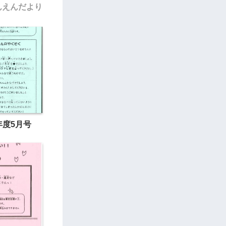
んえんだより
年度5月号